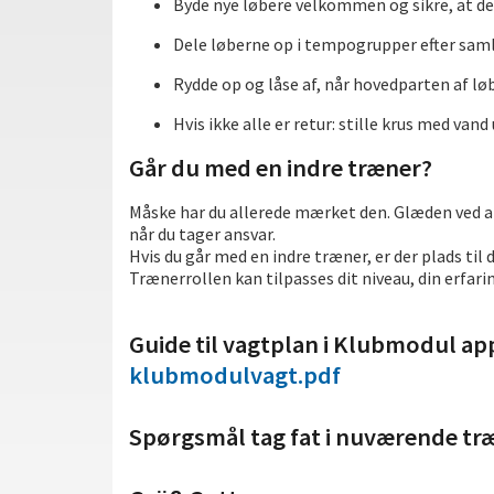
Byde nye løbere velkommen og sikre, at 
Dele løberne op i tempogrupper efter sam
Rydde op og låse af, når hovedparten af løbe
Hvis ikke alle er retur: stille krus med van
Går du med en indre træner?
Måske har du allerede mærket den. Glæden ved at 
når du tager ansvar.
Hvis du går med en indre træner, er der plads til 
Trænerrollen kan tilpasses dit niveau, din erfarin
Guide til vagtplan i Klubmodul ap
klubmodulvagt.pdf
Spørgsmål tag fat i nuværende t