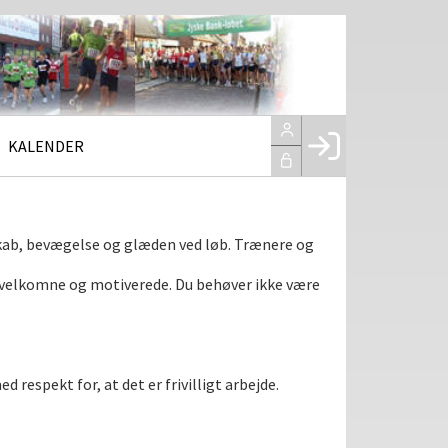
KALENDER
Facebook login
Husk mig
kab, bevægelse og glæden ved løb. Trænere og
Glemt password
ig velkomne og motiverede. Du behøver ikke være
Opret profil
LOG IND
respekt for, at det er frivilligt arbejde.