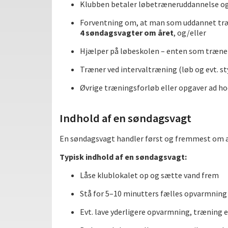
Klubben betaler løbetræneruddannelse og
Forventning om, at man som uddannet træ
4 søndagsvagter om året
, og/eller
Hjælper på løbeskolen – enten som træner
Træner ved intervaltræning (løb og evt. s
Øvrige træningsforløb eller opgaver ad ho
Indhold af en søndagsvagt
En søndagsvagt handler først og fremmest om a
Typisk indhold af en søndagsvagt:
Låse klublokalet op og sætte vand frem
Stå for 5–10 minutters fælles opvarmning
Evt. lave yderligere opvarmning, træning ell