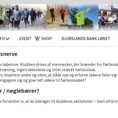
NFO
EVENT
SHOP
DJURSLANDS BANK LØBET
vsnerve
 løbeture. Klubben drives af mennesker, der brænder for fælless
n træning, ingen løbeskole og intet stærkt fællesskab.
, inspirere andre og sikre, at både nye og erfarne løbere føler s
 engagere sig og give lidt videre til fællesskabet?
r / nøglebærer?
rventer vi, at du bidrager til klubbens aktiviteter – men altid med 